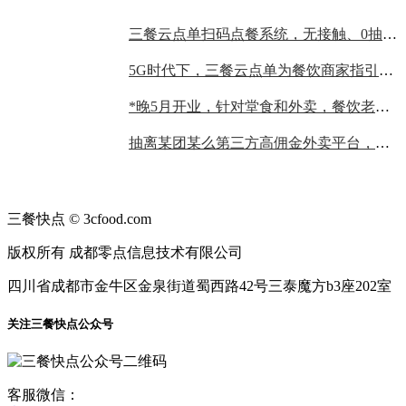
三餐云点单扫码点餐系统，无接触、0抽成，餐饮老板的不二选择
5G时代下，三餐云点单为餐饮商家指引发展趋势！
*晚5月开业，针对堂食和外卖，餐饮老板要做哪些准备？
抽离某团某么第三方高佣金外卖平台，商家自建外卖，仅需四步！！！
三餐快点 © 3cfood.com
版权所有 成都零点信息技术有限公司
四川省成都市金牛区金泉街道蜀西路42号三泰魔方b3座202室
关注三餐快点公众号
客服微信：