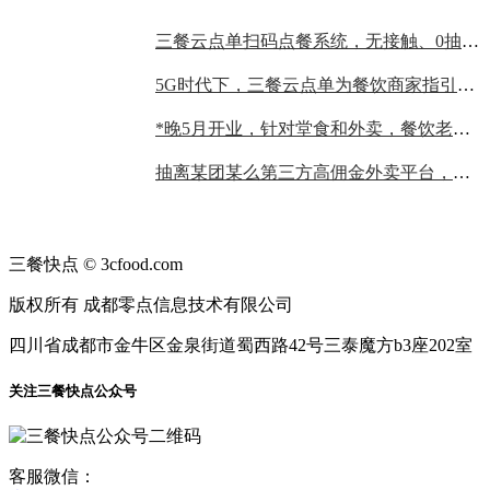
三餐云点单扫码点餐系统，无接触、0抽成，餐饮老板的不二选择
5G时代下，三餐云点单为餐饮商家指引发展趋势！
*晚5月开业，针对堂食和外卖，餐饮老板要做哪些准备？
抽离某团某么第三方高佣金外卖平台，商家自建外卖，仅需四步！！！
三餐快点 © 3cfood.com
版权所有 成都零点信息技术有限公司
四川省成都市金牛区金泉街道蜀西路42号三泰魔方b3座202室
关注三餐快点公众号
客服微信：