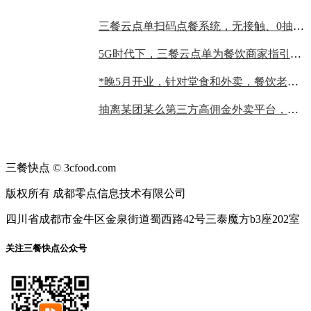
三餐云点单扫码点餐系统，无接触、0抽成，餐饮老板的不二选择
5G时代下，三餐云点单为餐饮商家指引发展趋势！
*晚5月开业，针对堂食和外卖，餐饮老板要做哪些准备？
抽离某团某么第三方高佣金外卖平台，商家自建外卖，仅需四步！！！
三餐快点 © 3cfood.com
版权所有 成都零点信息技术有限公司
四川省成都市金牛区金泉街道蜀西路42号三泰魔方b3座202室
关注三餐快点公众号